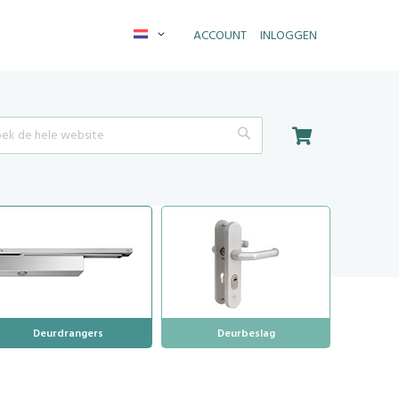
Taal
ACCOUNT
INLOGGEN
Winkelwagen
Search
Deurdrangers
Deurbeslag