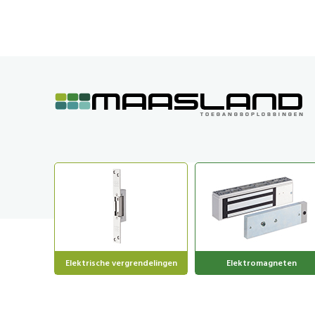
GA
NAAR
DE
INHOUD
Elektrische vergrendelingen
Elektromagneten