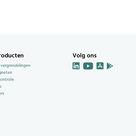
roducten
Volg ons
e vergrendelingen
gneten
ontrole
s
rs
g