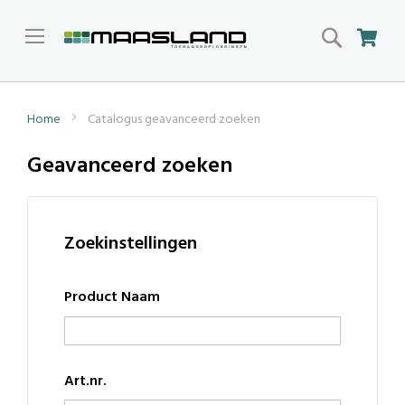
Search
Win
Home
Catalogus geavanceerd zoeken
Geavanceerd zoeken
Zoekinstellingen
Product Naam
Art.nr.