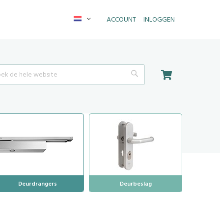
Taal
ACCOUNT
INLOGGEN
Winkelwagen
Search
Deurdrangers
Deurbeslag