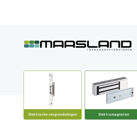
GA
NAAR
DE
INHOUD
Elektrische vergrendelingen
Elektromagneten