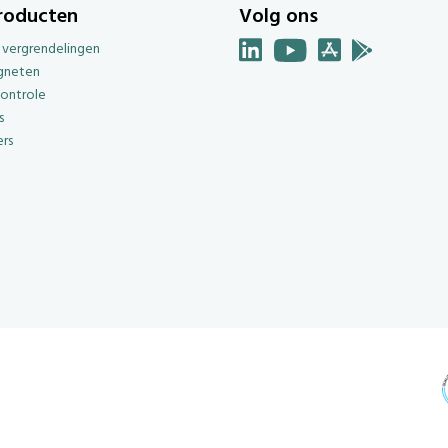
roducten
Volg ons
e vergrendelingen
gneten
ontrole
s
rs
g