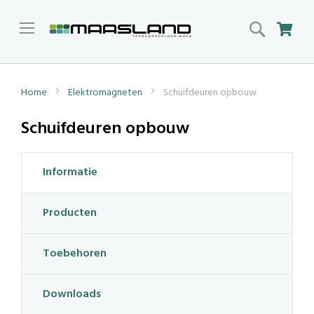
Search
Win
Home
Elektromagneten
Schuifdeuren opbouw
Schuifdeuren opbouw
Informatie
Producten
Toebehoren
Downloads