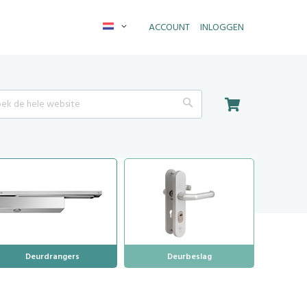
Taal
ACCOUNT
INLOGGEN
Winkelwagen
Search
Deurdrangers
Deurbeslag