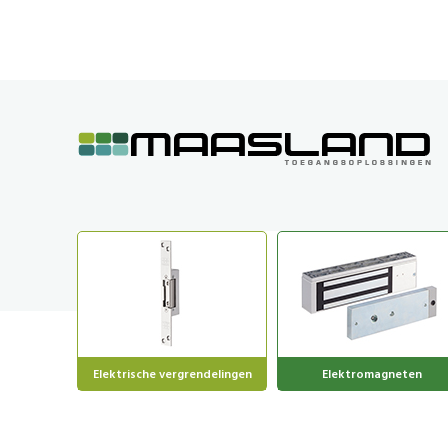
GA
NAAR
DE
INHOUD
Elektrische vergrendelingen
Elektromagneten