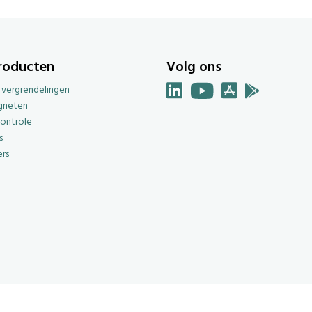
roducten
Volg ons
e vergrendelingen
gneten
ontrole
s
rs
g