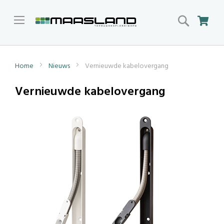
Search
Win
Home
Nieuws
Vernieuwde kabelovergang
Vernieuwde kabelovergang