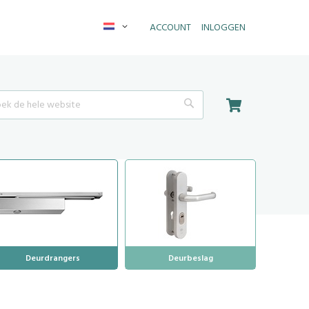
Taal
ACCOUNT
INLOGGEN
Winkelwagen
Search
Deurdrangers
Deurbeslag