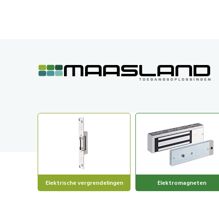
GA
NAAR
DE
INHOUD
Elektrische vergrendelingen
Elektromagneten