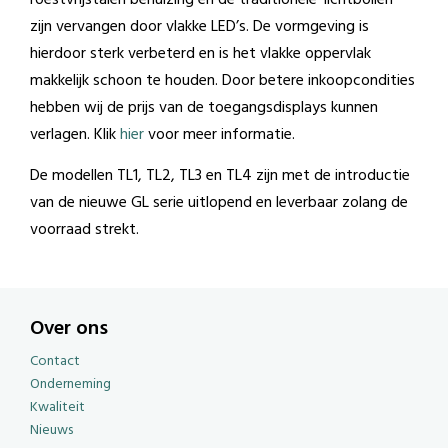
roestvrijstalen behuizing en de traditionele ‘lichtbollen’
zijn vervangen door vlakke LED’s. De vormgeving is
hierdoor sterk verbeterd en is het vlakke oppervlak
makkelijk schoon te houden. Door betere inkoopcondities
hebben wij de prijs van de toegangsdisplays kunnen
verlagen. Klik
hier
voor meer informatie.
De modellen TL1, TL2, TL3 en TL4 zijn met de introductie
van de nieuwe GL serie uitlopend en leverbaar zolang de
voorraad strekt.
Over ons
Contact
Onderneming
Kwaliteit
Nieuws