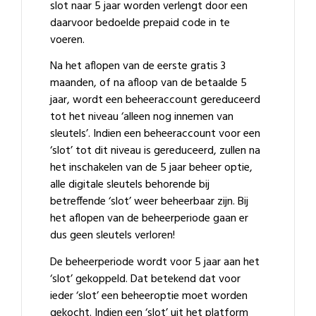
slot naar 5 jaar worden verlengt door een
daarvoor bedoelde prepaid code in te
voeren.
Na het aflopen van de eerste gratis 3
maanden, of na afloop van de betaalde 5
jaar, wordt een beheeraccount gereduceerd
tot het niveau ‘alleen nog innemen van
sleutels’. Indien een beheeraccount voor een
‘slot’ tot dit niveau is gereduceerd, zullen na
het inschakelen van de 5 jaar beheer optie,
alle digitale sleutels behorende bij
betreffende ‘slot’ weer beheerbaar zijn. Bij
het aflopen van de beheerperiode gaan er
dus geen sleutels verloren!
De beheerperiode wordt voor 5 jaar aan het
‘slot’ gekoppeld. Dat betekend dat voor
ieder ‘slot’ een beheeroptie moet worden
gekocht. Indien een ‘slot’ uit het platform