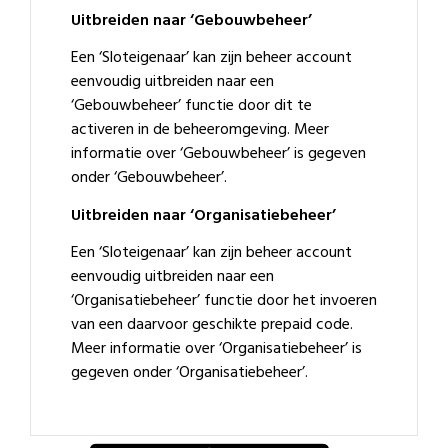
Uitbreiden naar ‘Gebouwbeheer’
Een ‘Sloteigenaar’ kan zijn beheer account
eenvoudig uitbreiden naar een
‘Gebouwbeheer’ functie door dit te
activeren in de beheeromgeving. Meer
informatie over ‘Gebouwbeheer’ is gegeven
onder ‘Gebouwbeheer’.
Uitbreiden naar ‘Organisatiebeheer’
Een ‘Sloteigenaar’ kan zijn beheer account
eenvoudig uitbreiden naar een
‘Organisatiebeheer’ functie door het invoeren
van een daarvoor geschikte prepaid code.
Meer informatie over ‘Organisatiebeheer’ is
gegeven onder ‘Organisatiebeheer’.