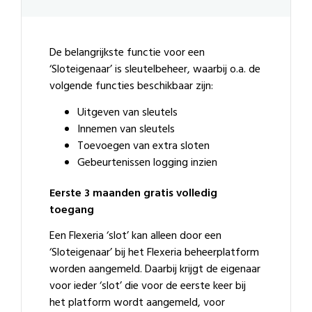
De belangrijkste functie voor een
‘Sloteigenaar’ is sleutelbeheer, waarbij o.a. de
volgende functies beschikbaar zijn:
Uitgeven van sleutels
Innemen van sleutels
Toevoegen van extra sloten
Gebeurtenissen logging inzien
Eerste 3 maanden gratis volledig
toegang
Een Flexeria ‘slot’ kan alleen door een
‘Sloteigenaar’ bij het Flexeria beheerplatform
worden aangemeld. Daarbij krijgt de eigenaar
voor ieder ‘slot’ die voor de eerste keer bij
het platform wordt aangemeld, voor