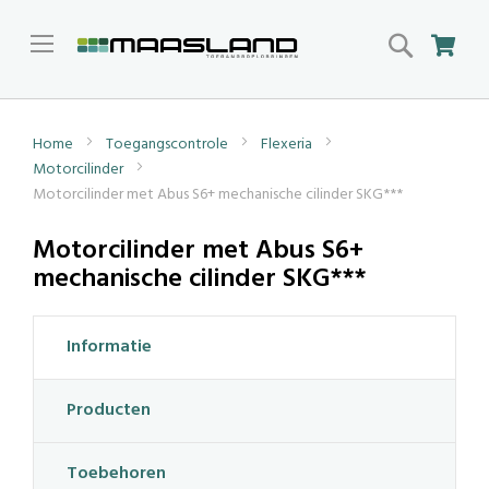
Search
Win
Home
Toegangscontrole
Flexeria
Motorcilinder
Motorcilinder met Abus S6+ mechanische cilinder SKG***
Motorcilinder met Abus S6+
mechanische cilinder SKG***
Informatie
Producten
Toebehoren