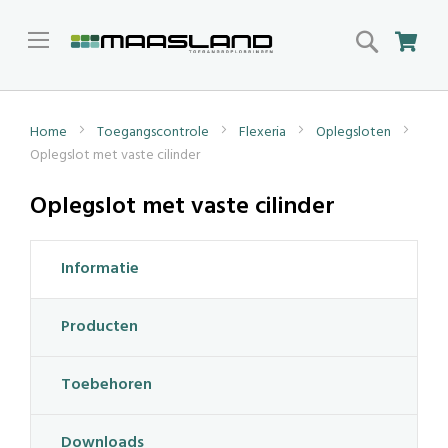
Search
Win
Home
Toegangscontrole
Flexeria
Oplegsloten
Oplegslot met vaste cilinder
Oplegslot met vaste cilinder
Informatie
Producten
Toebehoren
Downloads