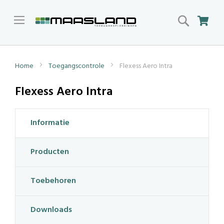
Search
Win
Home
Toegangscontrole
Flexess Aero Intra
Flexess Aero Intra
Informatie
Producten
Toebehoren
Downloads