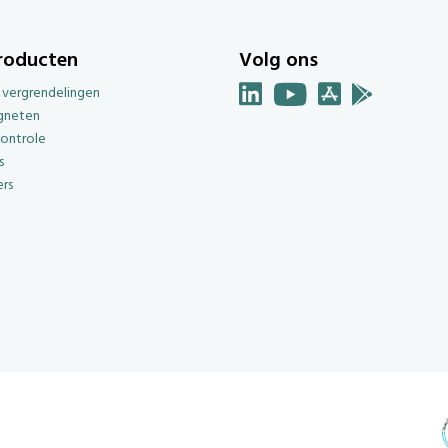
roducten
Volg ons
e vergrendelingen
gneten
ontrole
s
rs
g