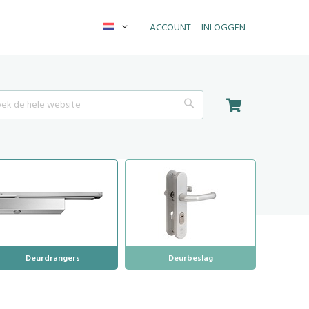
Taal
ACCOUNT
INLOGGEN
Winkelwagen
Search
Deurdrangers
Deurbeslag