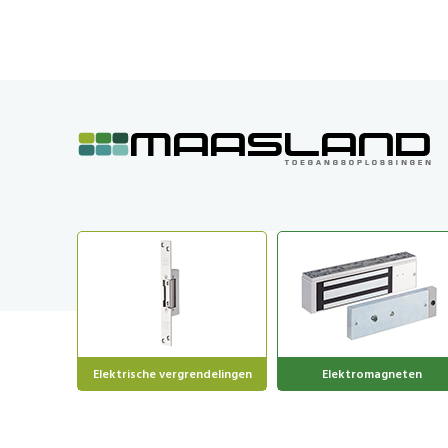
GA
NAAR
DE
INHOUD
Elektrische vergrendelingen
Elektromagneten