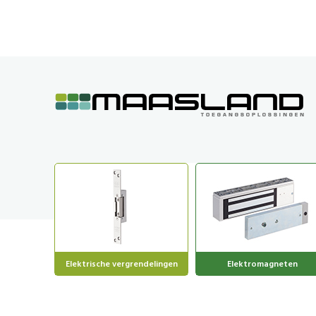
GA
NAAR
DE
INHOUD
Elektrische vergrendelingen
Elektromagneten