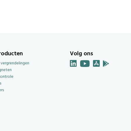
roducten
Volg ons
e vergrendelingen
gneten
ontrole
s
rs
g