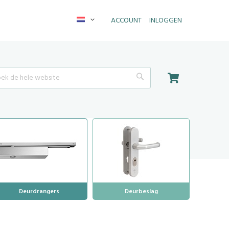
Taal
ACCOUNT
INLOGGEN
Winkelwagen
Search
Deurdrangers
Deurbeslag