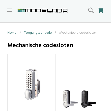
Search
Win
Home
Toegangscontrole
Mechanische codesloten
Mechanische codesloten