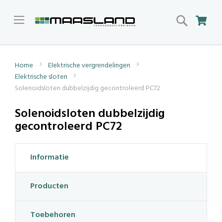
Search
Win
Home
Elektrische vergrendelingen
Elektrische sloten
Solenoidsloten dubbelzijdig gecontroleerd PC72
Solenoidsloten dubbelzijdig
gecontroleerd PC72
Informatie
Producten
Toebehoren