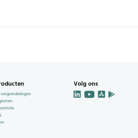
roducten
Volg ons
e vergrendelingen
gneten
ontrole
s
rs
g