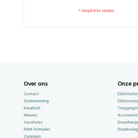
Over ons
Onze p
Contact
Elektrisch
Onderneming
Elektroma
Kwaliteit
Toegangsc
Nieuws
Accessoire
Vacatures
Deurdrange
RMA formulier
Deurbesla
Cursussen