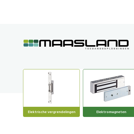
GA
NAAR
DE
INHOUD
Elektrische vergrendelingen
Elektromagneten