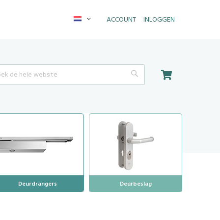
Taal
ACCOUNT
INLOGGEN
Winkelwagen
Search
Deurdrangers
Deurbeslag