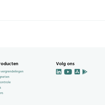
roducten
Volg ons
e vergrendelingen
gneten
ontrole
s
rs
g