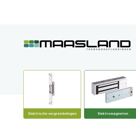
GA
NAAR
DE
INHOUD
Elektrische vergrendelingen
Elektromagneten