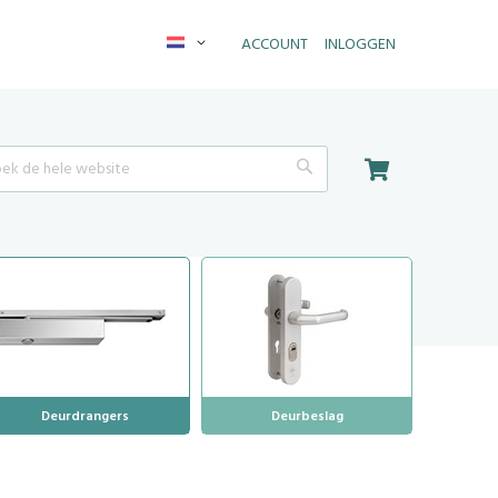
Taal
ACCOUNT
INLOGGEN
Winkelwagen
Search
Deurdrangers
Deurbeslag