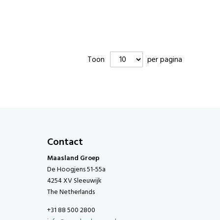
Toon
per pagina
Contact
Maasland Groep
De Hoogjens 51-55a
4254 XV Sleeuwijk
The Netherlands
+31 88 500 2800