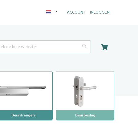
Taal
ACCOUNT
INLOGGEN
Winkelwagen
Search
Deurdrangers
Deurbeslag