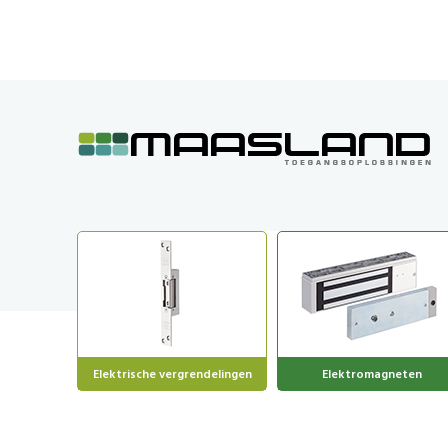
GA
NAAR
DE
INHOUD
Elektrische vergrendelingen
Elektromagneten