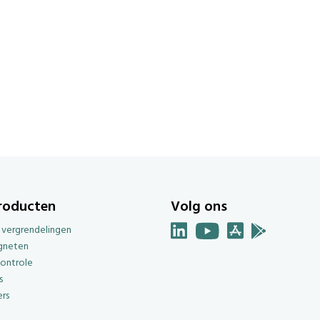
roducten
Volg ons
e vergrendelingen
gneten
ontrole
s
rs
g