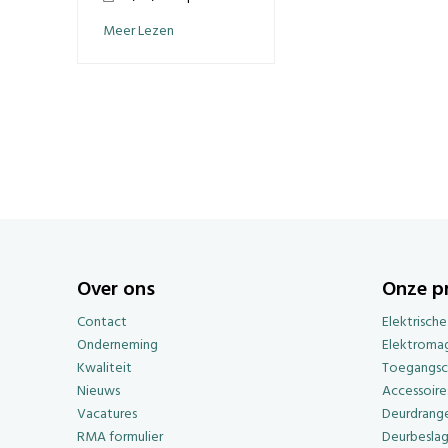
Meer Lezen
Over ons
Onze p
Contact
Elektrisch
Onderneming
Elektroma
Kwaliteit
Toegangsc
Nieuws
Accessoire
Vacatures
Deurdrange
RMA formulier
Deurbesla